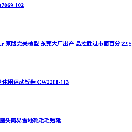
7069-102
rainer 原版完美楦型 东莞大厂出产 品控胜过市面百分之9
帮百搭休闲运动板鞋 CW2288-113
款圆头简易雪地靴毛毛短靴