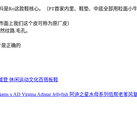
是Ro这款鞋核心。（PT首家内里、鞋垫、中底全部用粒面小牛
（市面上我们这个皮可称为原厂皮）
然纹路.毛孔。
才是正确的
Low 路易威登 休闲运动文化百搭板鞋
ms x AD Virgina Adistar Jellyfish 阿迪之星水母系列