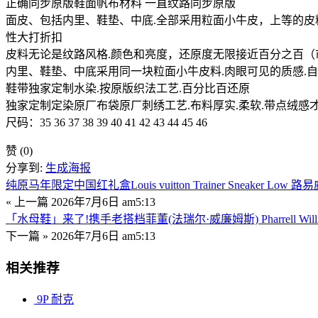
正确同步原版鞋面帆布材料 一直纹路同步原版
面皮、包括内里、鞋垫、中底.全部采用粒面小牛皮，上等的皮料
性大打折扣
皮料无论是纹路风格.颜色和亮度，还原度无限接近百分之百
内里、鞋垫、中底采用同一块粒面小牛皮料.肉眼可见的质感.自
鞋带独家定制水染.按原版织法工艺.百分比百还原
独家定制定染原厂布袋原厂刺绣工艺.布料厚实.柔软.带点绒感
尺码：35 36 37 38 39 40 41 42 43 44 45 46
赞
(0)
分享到:
生成海报
纯原马年限定中国红礼盒Louis vuitton Trainer Sneaker 
« 上一篇
2026年7月6日 am5:13
「水母鞋」来了!携手老搭档菲董(法瑞尔·威廉姆斯) Pharrell Willia
下一篇 »
2026年7月6日 am5:13
相关推荐
9P
耐克