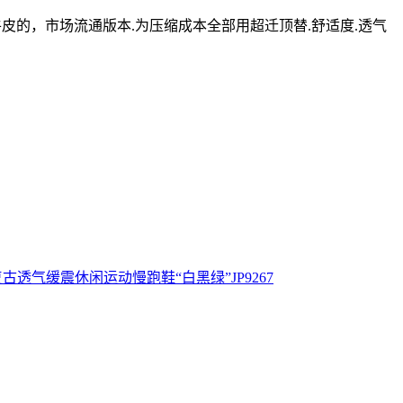
皮的，市场流通版本.为压缩成本全部用超迁顶替.舒适度.透气
低帮老爹风复古透气缓震休闲运动慢跑鞋“白黑绿”JP9267