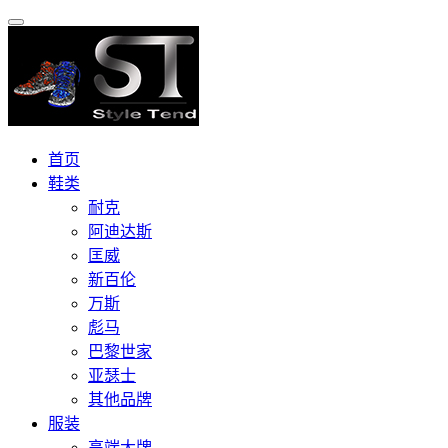
首页
鞋类
耐克
阿迪达斯
匡威
新百伦
万斯
彪马
巴黎世家
亚瑟士
其他品牌
服装
高端大牌