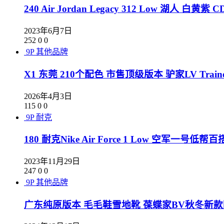
240 Air Jordan Legacy 312 Low 湖人 白黄紫 CD
2023年6月7日
252
0
0
9P
其他品牌
X1 东莞 210个配色 市售顶级版本 驴家LV T
2026年4月3日
115
0
0
9P
耐克
180 耐克Nike Air Force 1 Low 空军一号低
2023年11月29日
247
0
0
9P
其他品牌
广东纯原版本 毛毛鞋雪地靴 葆蝶家BV秋冬新