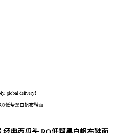
global delivery！
ns 主线 经典西瓜头 RO低帮黑白帆布鞋面