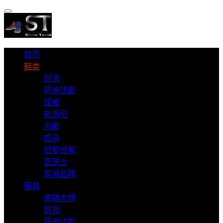
首页
鞋类
耐克
阿迪达斯
匡威
新百伦
万斯
彪马
巴黎世家
亚瑟士
其他品牌
服装
高端大牌
耐克
阿迪达斯