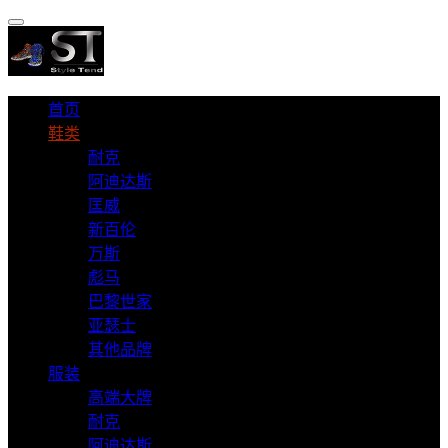
首页
鞋类
耐克
阿迪达斯
匡威
新百伦
万斯
彪马
巴黎世家
亚瑟士
其他品牌
服装
高端大牌
耐克
阿迪达斯