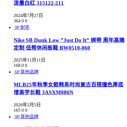
泼墨白红 315122-211
2024年7月27日
364
0
0
9P
耐克
Nike SB Dunk Low ”Just Do It” 绑带 周年高端
定制 低帮休闲板鞋 BW0510-060
2025年11月11日
168
0
0
6P
其他品牌
MLB25年秋季女款韩系时尚复古百搭撞色厚底
增高学长鞋 3ASXM086N
2026年2月5日
165
0
0
9P
其他品牌