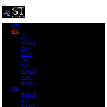
首页
鞋类
耐克
阿迪达斯
匡威
新百伦
万斯
彪马
巴黎世家
亚瑟士
其他品牌
服装
高端大牌
耐克
阿迪达斯