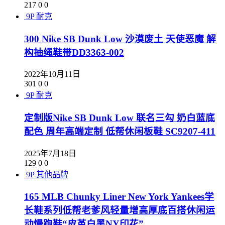
217
0
0
9P
耐克
300 Nike SB Dunk Low 沙漠废土 天使恶魔 解
构抽绳鞋带DD3363-002
2022年10月11日
301
0
0
9P
耐克
定制版Nike SB Dunk Low 联名三勾 奶白蓝底
配色 周年高端定制 低帮休闲板鞋 SC9207-411
2025年7月18日
129
0
0
9P
其他品牌
165 MLB Chunky Liner New York Yankees学
长鞋系列低帮老爹风轻量增高厚底百搭休闲运
动慢跑鞋“皮革白黑NY印花”