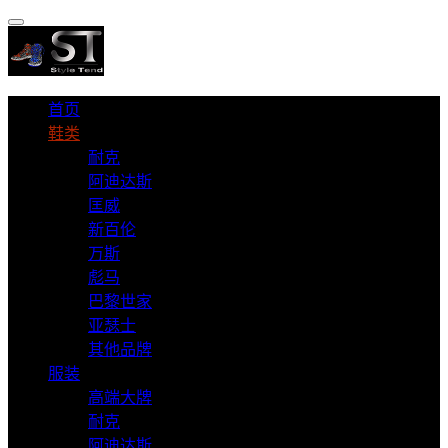
首页
鞋类
耐克
阿迪达斯
匡威
新百伦
万斯
彪马
巴黎世家
亚瑟士
其他品牌
服装
高端大牌
耐克
阿迪达斯