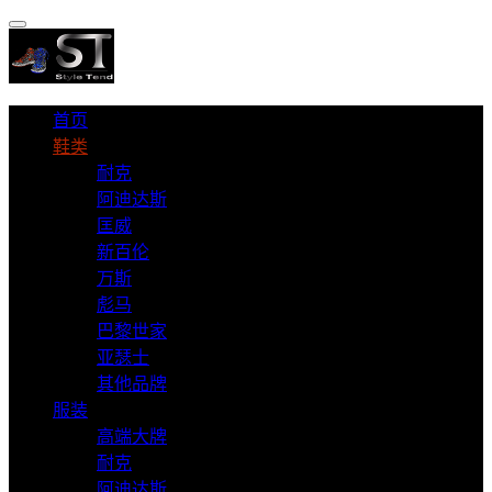
首页
鞋类
耐克
阿迪达斯
匡威
新百伦
万斯
彪马
巴黎世家
亚瑟士
其他品牌
服装
高端大牌
耐克
阿迪达斯