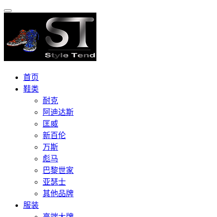
首页
鞋类
耐克
阿迪达斯
匡威
新百伦
万斯
彪马
巴黎世家
亚瑟士
其他品牌
服装
高端大牌