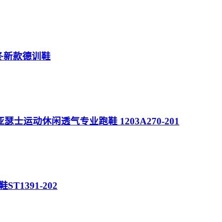
秋冬新款德训鞋
版本 亚瑟士运动休闲透气专业跑鞋 1203A270-201
ST1391-202