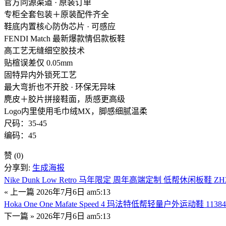
官方同源渠道 · 原装订单
专柜全套包装＋原装配件齐全
鞋底内置核心防伪芯片 · 可感应
FENDI Match 最新爆款情侣款板鞋
高工艺无缝细空胶技术
贴楦误差仅 0.05mm
固特异内外锁死工艺
最大弯折也不开胶 · 环保无异味
麂皮＋胶片拼接鞋面，质感更高级
Logo内里使用毛巾绒MX，脚感细腻温柔
尺码：35-45
编码：45
赞
(0)
分享到:
生成海报
Nike Dunk Low Retro 马年限定 周年高端定制 低帮休闲板鞋 ZH25
« 上一篇
2026年7月6日 am5:13
Hoka One One Mafate Speed 4 玛法特低帮轻量户外运动鞋 1138
下一篇 »
2026年7月6日 am5:13