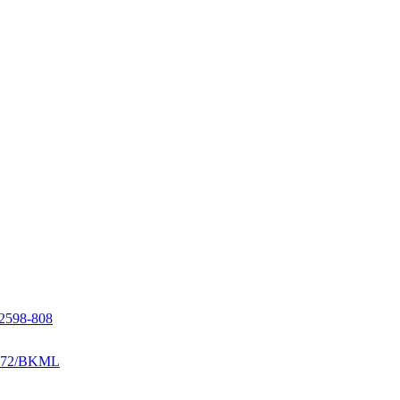
98-808
472/BKML