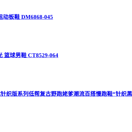
运动板鞋 DM6868-045
反光 篮球男鞋 CT8529-064
ers 3.0代针织版系列低帮复古野跑姥爹潮流百搭慢跑鞋“针织黑紫”