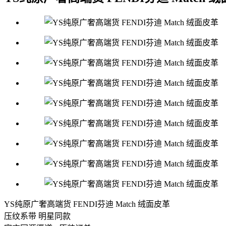
YS纯原广奢高端货 FENDI芬迪 Match 绒面皮革
压纹系带 明星同款