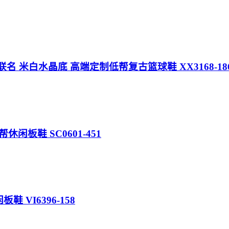
preme联名 米白水晶底 高端定制低帮复古篮球鞋 XX3168-18
帮休闲板鞋 SC0601-451
闲板鞋 VI6396-158