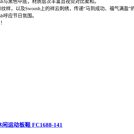
sh与黑色中底，材质层次丰富且视觉对比柔和。
纹样，以及Swoosh上的祥云刺绣，传递“马到成功、福气满盈”
sh呼应节日氛围。
到！
帮休闲运动板鞋 FC1688-141