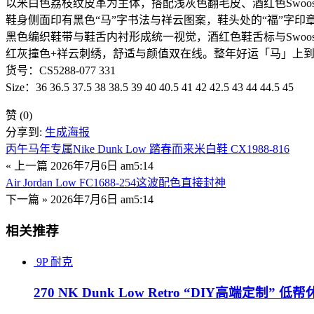
以米白色荔枝纹皮革为主体，搭配浅灰色翻毛皮、酒红色Swoo
鞋身侧面印有黑色“马”字书法与祥云图案，鞋头处的“福”字印章
黑色编织鞋带与鞋舌内衬形成统一视觉，酒红色鞋舌标与Swoo
红灰撞色+祥云刺绣，舒适与颜值双在线。整年好运「马」上
货号：CS5288-077 331
Size：36 36.5 37.5 38 38.5 39 40 40.5 41 42 42.5 43 44 44.5 45
赞
(0)
分享到:
生成海报
丙午马年专属Nike Dunk Low 踏春而来米白鞋 CX1988-816
« 上一篇
2026年7月6日 am5:14
Air Jordan Low FC1688-254这波配色直接封神
下一篇 »
2026年7月6日 am5:14
相关推荐
9P
耐克
270 NK Dunk Low Retro “DIY高端定制” 低