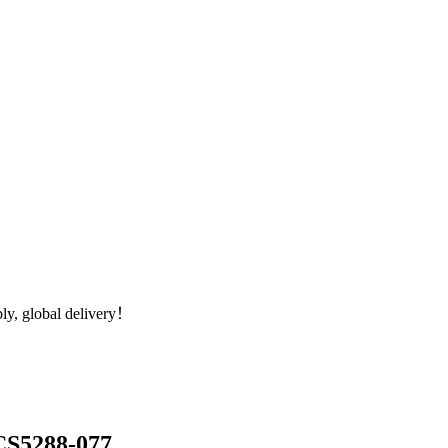
global delivery！
5288-077