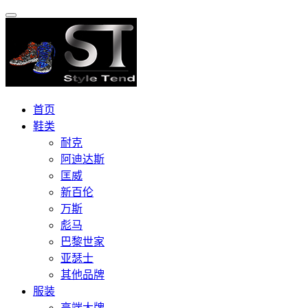
首页
鞋类
耐克
阿迪达斯
匡威
新百伦
万斯
彪马
巴黎世家
亚瑟士
其他品牌
服装
高端大牌