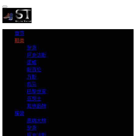
首页
鞋类
耐克
阿迪达斯
匡威
新百伦
万斯
彪马
巴黎世家
亚瑟士
其他品牌
服装
高端大牌
耐克
阿迪达斯