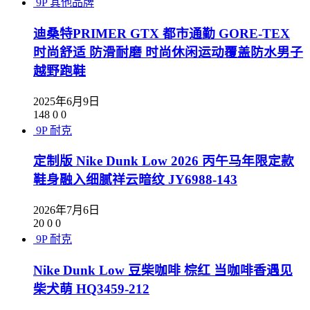
9P
其他品牌
迪桑特PRIMER GTX 都市通勤 GORE-TEX
时尚舒适 防滑耐磨 时尚休闲运动覆盖防水男子
越野跑鞋
2025年6月9日
148
0
0
9P
耐克
定制版 Nike Dunk Low 2026 丙午马年限定款
鞋身融入细腻祥云暗纹 JY6988-143
2026年7月6日
20
0
0
9P
耐克
Nike Dunk Low 豆柴咖啡 棕红 当咖啡香遇见
柴犬萌 HQ3459-212