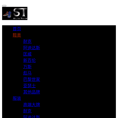
首页
鞋类
耐克
阿迪达斯
匡威
新百伦
万斯
彪马
巴黎世家
亚瑟士
其他品牌
服装
高端大牌
耐克
阿迪达斯