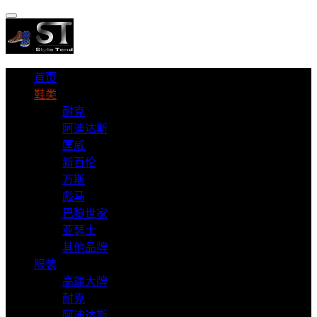
首页
鞋类
耐克
阿迪达斯
匡威
新百伦
万斯
彪马
巴黎世家
亚瑟士
其他品牌
服装
高端大牌
耐克
阿迪达斯