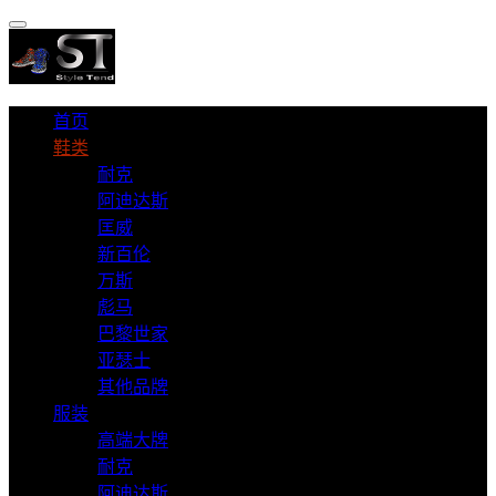
首页
鞋类
耐克
阿迪达斯
匡威
新百伦
万斯
彪马
巴黎世家
亚瑟士
其他品牌
服装
高端大牌
耐克
阿迪达斯