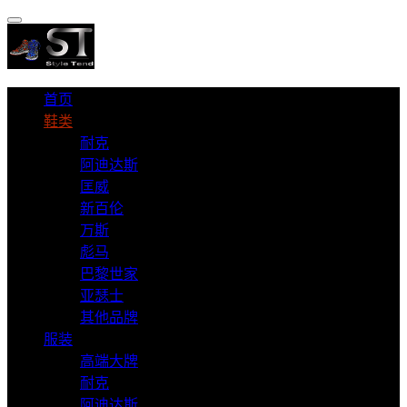
首页
鞋类
耐克
阿迪达斯
匡威
新百伦
万斯
彪马
巴黎世家
亚瑟士
其他品牌
服装
高端大牌
耐克
阿迪达斯