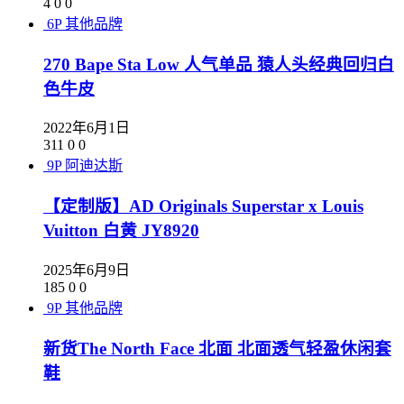
4
0
0
6P
其他品牌
270 Bape Sta Low 人气单品 猿人头经典回归白
色牛皮
2022年6月1日
311
0
0
9P
阿迪达斯
【定制版】AD Originals Superstar x Louis
Vuitton 白黄 JY8920
2025年6月9日
185
0
0
9P
其他品牌
新货The North Face 北面 北面透气轻盈休闲套
鞋