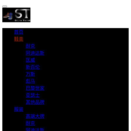
首页
鞋类
耐克
阿迪达斯
匡威
新百伦
万斯
彪马
巴黎世家
亚瑟士
其他品牌
服装
高端大牌
耐克
阿迪达斯