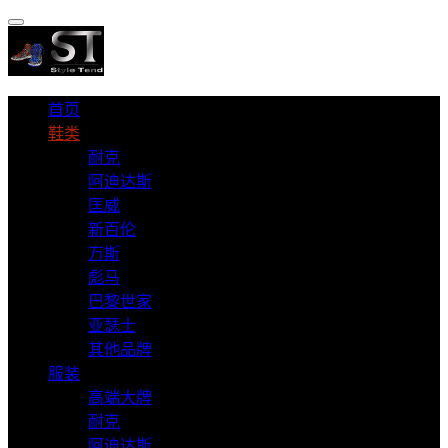
首页
鞋类
耐克
阿迪达斯
匡威
新百伦
万斯
彪马
巴黎世家
亚瑟士
其他品牌
服装
高端大牌
耐克
阿迪达斯