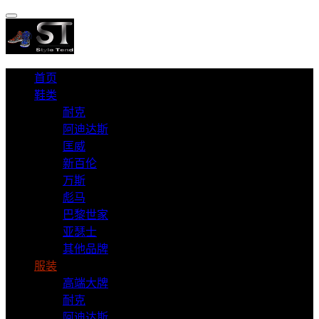
首页
鞋类
耐克
阿迪达斯
匡威
新百伦
万斯
彪马
巴黎世家
亚瑟士
其他品牌
服装
高端大牌
耐克
阿迪达斯