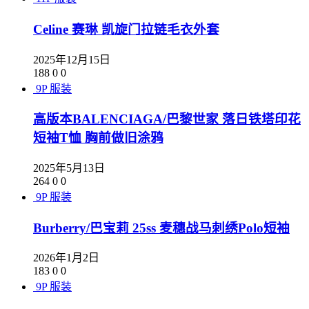
Celine 赛琳 凯旋门拉链毛衣外套
2025年12月15日
188
0
0
9P
服装
高版本BALENCIAGA/巴黎世家 落日铁塔印花
短袖T恤 胸前做旧涂鸦
2025年5月13日
264
0
0
9P
服装
Burberry/巴宝莉 25ss 麦穗战马刺绣Polo短袖
2026年1月2日
183
0
0
9P
服装