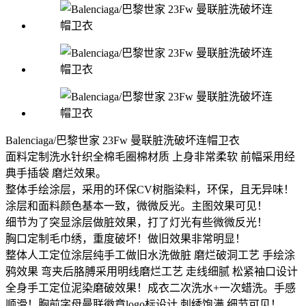
Balenciaga/巴黎世家 23Fw 曼联脏洗破坏连帽卫衣
面料定制洗水针织全棉毛圈棉材质 上身非常柔软 前幅采用经
典手插袋 磨烂效果。
整体手绘涂层，采用的环保CV树脂染料，环保，且无异味！
涂层和面料颜色基本一致，微微反光。主图效果可见！
细节为了突显涂层做脏效果，打了灯光有些微微反光！
胸口定制毛巾绣，重度破坏！做旧效果非常明显！
整体人工定位涂层纯手工做旧水洗做脏 磨烂破洞工艺 手绘涂
鸦效果 弯夹后胳膊采用明线磨烂工艺 走线细腻 松紧袖口设计
全身手工定位泥染磨破效果！成衣二次洗水+一次蜡洗。手感
顺滑！胸前字母曼联徽章logo标设计 刺绣饱满 细节可见！