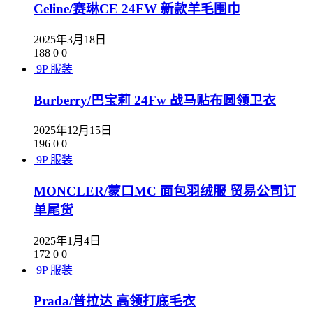
Celine/赛琳CE 24FW 新款羊毛围巾
2025年3月18日
188
0
0
9P
服装
Burberry/巴宝莉 24Fw 战马贴布圆领卫衣
2025年12月15日
196
0
0
9P
服装
MONCLER/蒙口MC 面包羽绒服 贸易公司订
单尾货
2025年1月4日
172
0
0
9P
服装
Prada/普拉达 高领打底毛衣