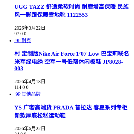
UGG TAZZ 舒适柔软时尚 耐磨增高保暖 民族
风一脚蹬保暖雪地靴 1122553
2026年3月22日
97
0
0
9P
耐克
村 定制版Nike Air Force 1’07 Low 巴宝莉联名
米军绿电绣 空军一号低帮休闲板鞋 JP8028-
003
2026年4月18日
114
0
0
9P
其他品牌
YS 广奢高端货 PRADA 普拉达 春夏系列专柜
新款厚底松糕运动鞋
2026年6月22日