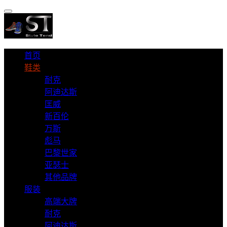
首页
鞋类
耐克
阿迪达斯
匡威
新百伦
万斯
彪马
巴黎世家
亚瑟士
其他品牌
服装
高端大牌
耐克
阿迪达斯