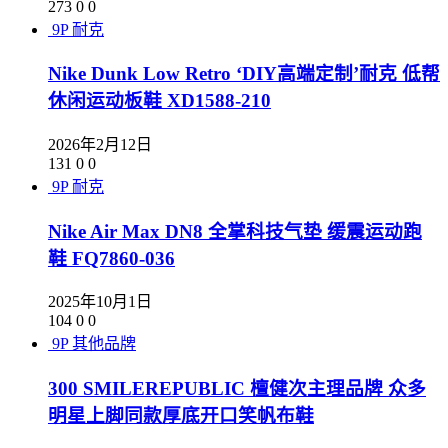
273
0
0
9P
耐克
Nike Dunk Low Retro ‘DIY高端定制’耐克 低帮
休闲运动板鞋 XD1588-210
2026年2月12日
131
0
0
9P
耐克
Nike Air Max DN8 全掌科技气垫 缓震运动跑
鞋 FQ7860-036
2025年10月1日
104
0
0
9P
其他品牌
300 SMILEREPUBLIC 檀健次主理品牌 众多
明星上脚同款厚底开口笑帆布鞋