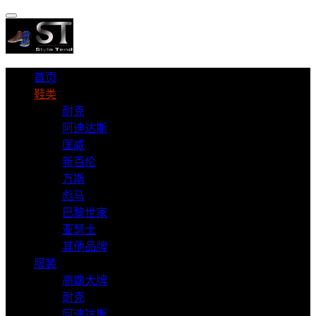
首页
鞋类
耐克
阿迪达斯
匡威
新百伦
万斯
彪马
巴黎世家
亚瑟士
其他品牌
服装
高端大牌
耐克
阿迪达斯