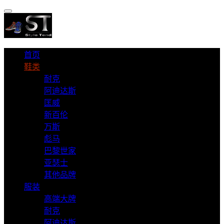
首页
鞋类
耐克
阿迪达斯
匡威
新百伦
万斯
彪马
巴黎世家
亚瑟士
其他品牌
服装
高端大牌
耐克
阿迪达斯