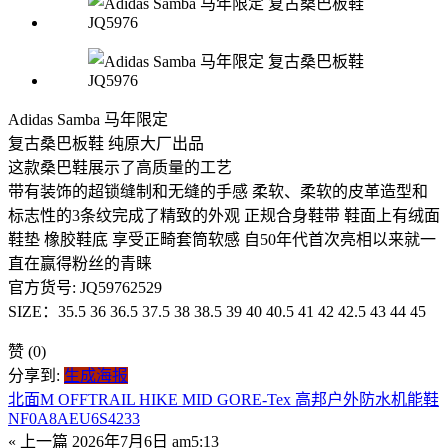
Adidas Samba 马年限定
复古桑巴板鞋 纯原大厂出品
这款桑巴鞋展示了高质量的工艺
带有装饰的超锁缝制和无缝的手感 柔软、柔软的皮革造型和
标志性的3条纹完成了精致的外观 正规合身鞋带 鞋面上有绒面
鞋垫 橡胶鞋底 享受正畸套筒软感 自50年代首次亮相以来就一
直在赢得粉丝的青睐
官方货号: JQ59762529
SIZE：35.5 36 36.5 37.5 38 38.5 39 40 40.5 41 42 42.5 43 44 45
赞
(0)
分享到:
生成海报
北面M OFFTRAIL HIKE MID GORE-Tex 高邦户外防水机能鞋
NF0A8AEU6S4233
« 上一篇
2026年7月6日 am5:13