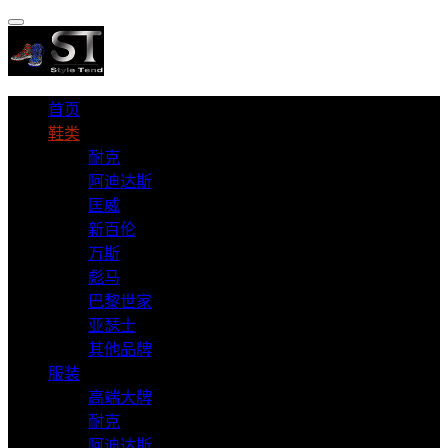
首页
鞋类
耐克
阿迪达斯
匡威
新百伦
万斯
彪马
巴黎世家
亚瑟士
其他品牌
服装
高端大牌
耐克
阿迪达斯