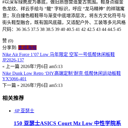
#以深军绿麂皮为基底，做旧质感营造复古氛围。鞋身点缀金
色龙纹、祥云手绘与 “龍” 字标识，呼应 “龙马精神” 的祥瑞寓
意；灰白撞色粗鞋带与渐变中底增添层次，将东方文化符号与
街头鞋型融合，既有国风底蕴，又适配户外、工装等多元风格
尺码：36 36.5 37.5 38 38.5 39 40 40.5 41 42 42.5 43 44 44.5 45
赞
(0)
分享到:
生成海报
Nike Air Force 1’07 Low 马年限定 空军一号低帮休闲板鞋
JP2026-137
« 上一篇
2026年7月6日 am5:13
Nike Dunk Low Retro ‘DIY高端定制’耐克 低帮休闲运动板鞋
YX5066-401
下一篇 »
2026年7月6日 am5:13
相关推荐
6P
亚瑟士
150 亚瑟士ASICS Court Mz Low 中性学院系