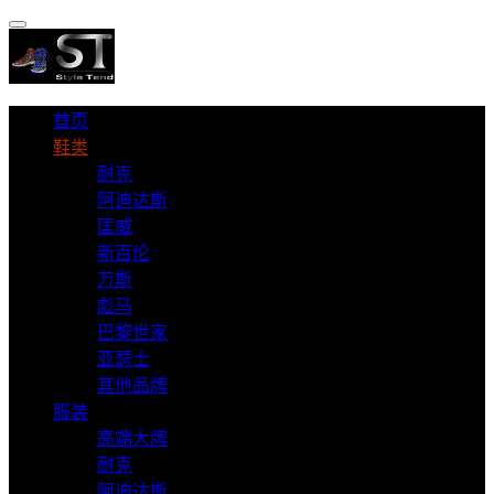
首页
鞋类
耐克
阿迪达斯
匡威
新百伦
万斯
彪马
巴黎世家
亚瑟士
其他品牌
服装
高端大牌
耐克
阿迪达斯